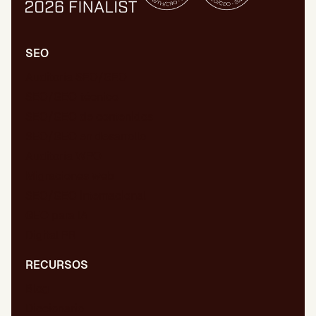
SEO
Auditoría SEO/GEO
SEO/GEO técnico
SEO/GEO de contenidos
SEO/GEO en desarrollo
Auditoría WPO
Migraciones web
SEO/GEO internacional
GEO para IA
Digital PR
RECURSOS
Blog
Diccionario