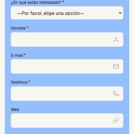
¿En qué estás interesado? *
a
v
o
r
,
Nombre
*
d
e
j
a
E-mail
*
e
s
t
e
Teléfono
*
c
a
m
p
o
Web
v
a
c