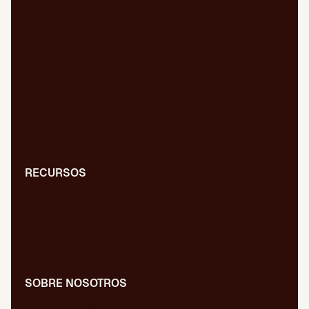
SEO/GEO técnico
SEO/GEO de contenidos
SEO/GEO en desarrollo
Auditoría WPO
Migraciones web
SEO/GEO internacional
GEO para IA
Digital PR
RECURSOS
Blog
Diccionario
Presentaciones
Newsletter
SOBRE NOSOTROS
Nuestro equipo