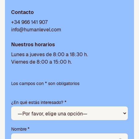
Contacto
+34 966 141 907
info@humanlevel.com
Nuestros horarios
Lunes a jueves de 8:00 a 18:30 h.
Viernes de 8:00 a 15:00 h.
Por
favor,
Los campos con * son obligatorios
deja
este
¿En qué estás interesado? *
campo
vacío.
Nombre
*