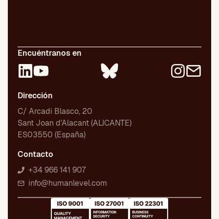
Libros publicados
Certificaciones
Empleo
Encuéntranos en
Dirección
C/ Arcadi Blasco, 20
Sant Joan d'Alacant (ALICANTE)
ES03550 (España)
Contacto
+34 966 141 907
info@humanlevel.com