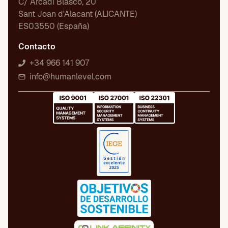
C/ Arcadi Blasco, 20
Sant Joan d'Alacant (ALICANTE)
ES03550 (España)
Contacto
+34 966 141 907
info@humanlevel.com