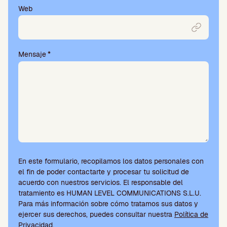
o
Web
v
a
c
í
Mensaje
*
o
.
En este formulario, recopilamos los datos personales con
el fin de poder contactarte y procesar tu solicitud de
acuerdo con nuestros servicios. El responsable del
tratamiento es HUMAN LEVEL COMMUNICATIONS S.L.U.
Para más información sobre cómo tratamos sus datos y
ejercer sus derechos, puedes consultar nuestra
Política de
Privacidad
.