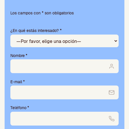
P
o
Los campos con * son obligatorios
r
f
¿En qué estás interesado? *
a
v
o
r
,
Nombre
*
d
e
j
a
E-mail
*
e
s
t
e
Teléfono
*
c
a
m
p