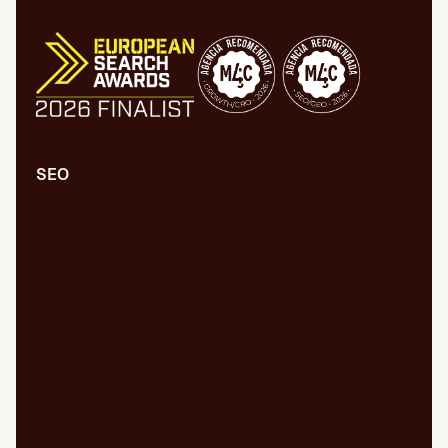
SEO
Auditoría SEO/GEO
SEO/GEO técnico
SEO/GEO de contenidos
SEO/GEO en desarrollo
Auditoría WPO
Migraciones web
SEO/GEO internacional
GEO para IA
Digital PR