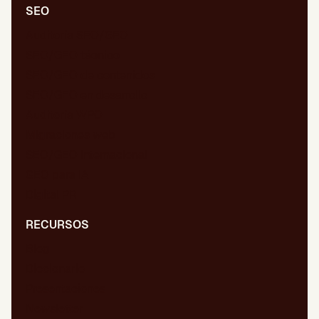
SEO
Auditoría SEO/GEO
SEO/GEO técnico
SEO/GEO de contenidos
SEO/GEO en desarrollo
Auditoría WPO
Migraciones web
SEO/GEO internacional
GEO para IA
Digital PR
RECURSOS
Blog
Diccionario
Presentaciones
Newsletter