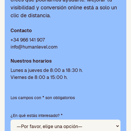
visibilidad y conversión online está a solo un
clic de distancia.
Contacto
+34 966 141 907
info@humanlevel.com
Nuestros horarios
Lunes a jueves de 8:00 a 18:30 h.
Viernes de 8:00 a 15:00 h.
P
o
Los campos con * son obligatorios
r
f
¿En qué estás interesado? *
a
v
o