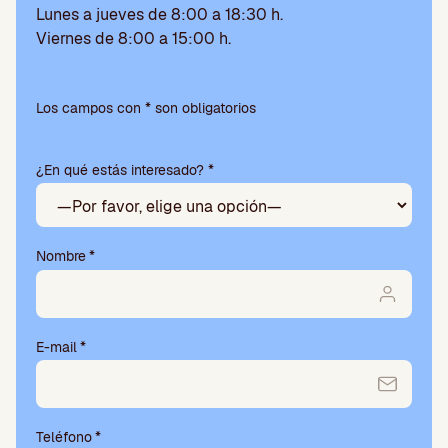
Lunes a jueves de 8:00 a 18:30 h.
Viernes de 8:00 a 15:00 h.
P
o
Los campos con * son obligatorios
r
f
¿En qué estás interesado? *
a
v
o
r
,
Nombre
*
d
e
j
a
E-mail
*
e
s
t
e
Teléfono
*
c