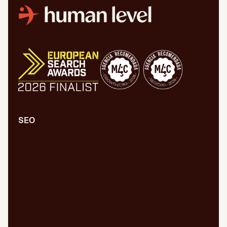
SEO
Auditoría SEO/GEO
SEO/GEO técnico
SEO/GEO de contenidos
SEO/GEO en desarrollo
Auditoría WPO
Migraciones web
SEO/GEO internacional