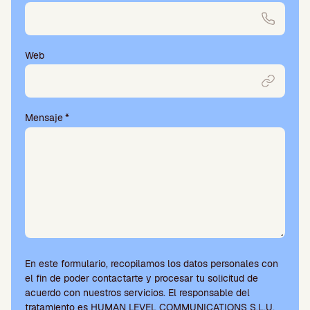
a
m
p
o
Web
v
a
c
í
Mensaje
*
o
.
En este formulario, recopilamos los datos personales con
el fin de poder contactarte y procesar tu solicitud de
acuerdo con nuestros servicios. El responsable del
tratamiento es HUMAN LEVEL COMMUNICATIONS S.L.U.