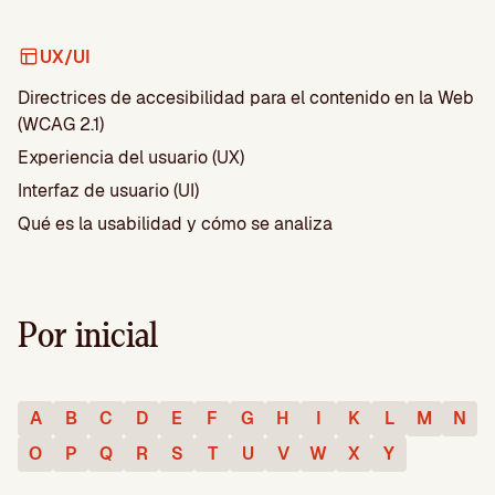
UX/UI
Directrices de accesibilidad para el contenido en la Web
(WCAG 2.1)
Experiencia del usuario (UX)
Interfaz de usuario (UI)
Qué es la usabilidad y cómo se analiza
Por inicial
A
B
C
D
E
F
G
H
I
K
L
M
N
O
P
Q
R
S
T
U
V
W
X
Y