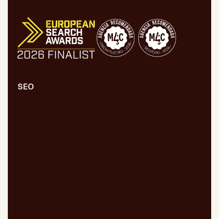
SEO
Auditoría SEO/GEO
SEO/GEO técnico
SEO/GEO de contenidos
SEO/GEO en desarrollo
Auditoría WPO
Migraciones web
SEO/GEO internacional
GEO para IA
Digital PR