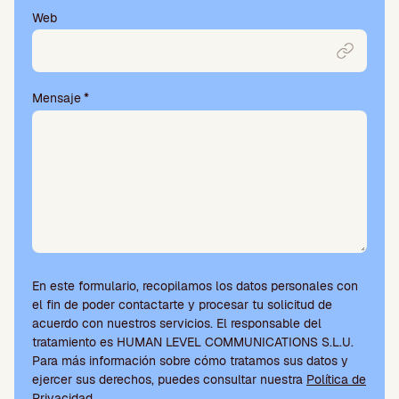
o
Web
v
a
c
í
Mensaje
*
o
.
En este formulario, recopilamos los datos personales con
el fin de poder contactarte y procesar tu solicitud de
acuerdo con nuestros servicios. El responsable del
tratamiento es HUMAN LEVEL COMMUNICATIONS S.L.U.
Para más información sobre cómo tratamos sus datos y
ejercer sus derechos, puedes consultar nuestra
Política de
Privacidad
.