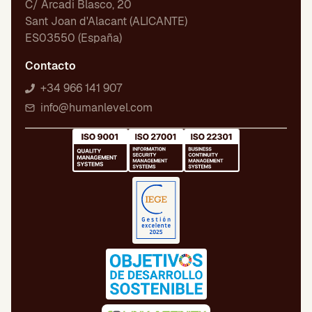
C/ Arcadi Blasco, 20
Sant Joan d'Alacant (ALICANTE)
ES03550 (España)
Contacto
+34 966 141 907
info@humanlevel.com