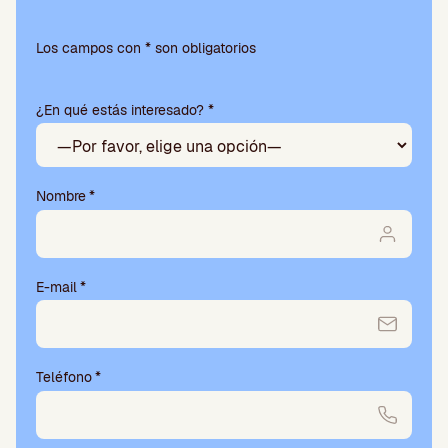
P
o
Los campos con * son obligatorios
r
f
¿En qué estás interesado? *
a
v
o
r
,
Nombre
*
d
e
j
a
E-mail
*
e
s
t
e
Teléfono
*
c
a
m
p