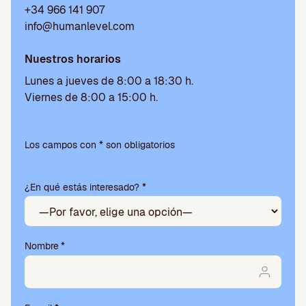
+34 966 141 907
info@humanlevel.com
Nuestros horarios
Lunes a jueves de 8:00 a 18:30 h.
Viernes de 8:00 a 15:00 h.
P
o
Los campos con * son obligatorios
r
f
¿En qué estás interesado? *
a
v
o
r
,
Nombre
*
d
e
j
a