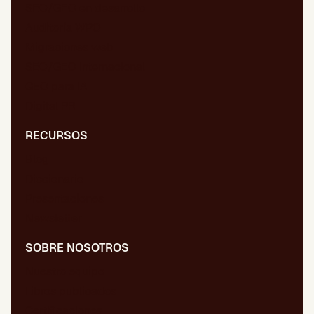
SEO/GEO en desarrollo
Auditoría WPO
Migraciones web
SEO/GEO internacional
GEO para IA
Digital PR
RECURSOS
Blog
Diccionario
Presentaciones
Newsletter
SOBRE NOSOTROS
Nuestro equipo
Libros publicados
Certificaciones