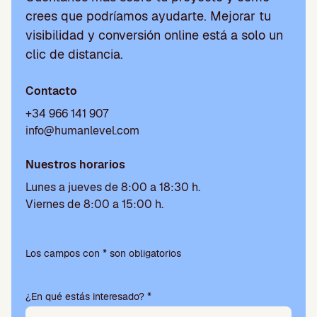
crees que podríamos ayudarte. Mejorar tu
visibilidad y conversión online está a solo un
clic de distancia.
Contacto
+34 966 141 907
info@humanlevel.com
Nuestros horarios
Lunes a jueves de 8:00 a 18:30 h.
Viernes de 8:00 a 15:00 h.
P
o
Los campos con * son obligatorios
r
f
¿En qué estás interesado? *
a
v