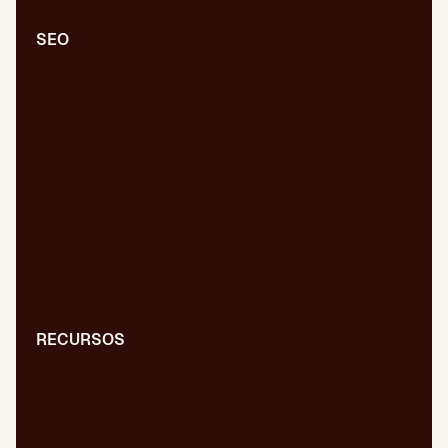
SEO
Auditoría SEO/GEO
SEO/GEO técnico
SEO/GEO de contenidos
SEO/GEO en desarrollo
Auditoría WPO
Migraciones web
SEO/GEO internacional
GEO para IA
Digital PR
RECURSOS
Blog
Diccionario
Presentaciones