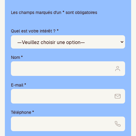
V
e
Les champs marqués d'un * sont obligatoires
u
i
Quel est votre intérêt ? *
l
l
e
z
l
Nom
*
a
i
s
s
E-mail
*
e
r
c
e
Téléphone
*
c
h
a
m