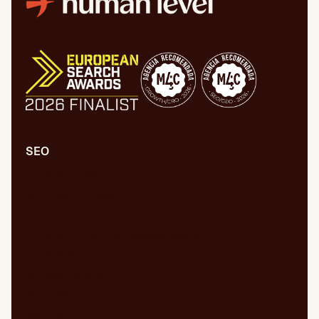
SEO
Audit SEO/GEO complet
SEO/GEO Technique
Création de contenu
Audit SEO/GEO en développement
Audit WPO
Migrations web
SEO/GEO international
GEO pour l’IA