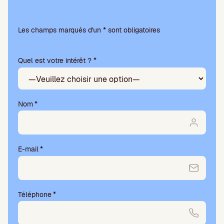
V
e
Les champs marqués d'un * sont obligatoires
u
i
Quel est votre intérêt ? *
l
l
e
z
l
Nom
*
a
i
s
s
E-mail
*
e
r
c
e
Téléphone
*
c
h
a