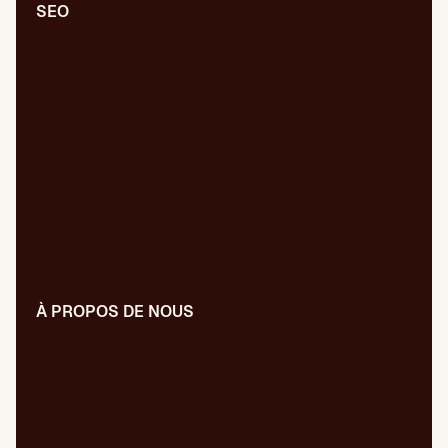
SEO
Audit SEO/GEO complet
SEO/GEO Technique
Création de contenu
Audit SEO/GEO en développement
Audit WPO
Migrations web
SEO/GEO international
GEO pour l’IA
Digital PR
À PROPOS DE NOUS
Notre équipe
Nos publications
Certifications
Emploi