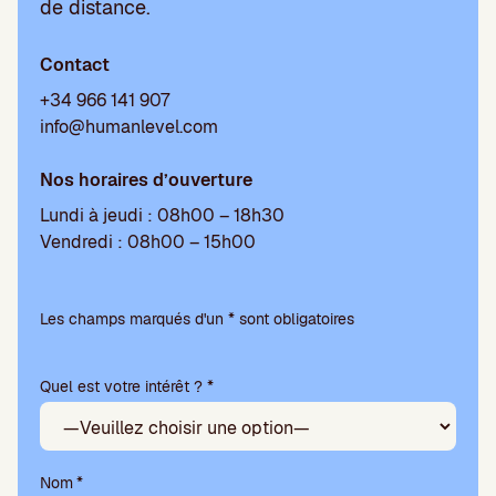
de distance.
Contact
+34 966 141 907
info@humanlevel.com
Nos horaires d’ouverture
Lundi à jeudi : 08h00 – 18h30
Vendredi : 08h00 – 15h00
V
e
Les champs marqués d'un * sont obligatoires
u
i
Quel est votre intérêt ? *
l
l
e
z
l
Nom
*