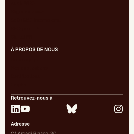
Audit WPO
Migrations web
SEO/GEO international
GEO pour l’IA
Digital PR
À PROPOS DE NOUS
Notre équipe
Nos publications
Certifications
Emploi
Retrouvez-nous à
Adresse
C/ Arcadi Blasco, 20