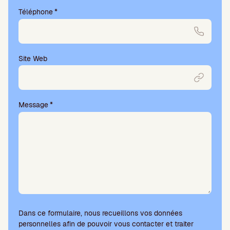
e
Téléphone
*
c
h
a
m
p
Site Web
v
i
d
e
Message
*
.
Dans ce formulaire, nous recueillons vos données
personnelles afin de pouvoir vous contacter et traiter