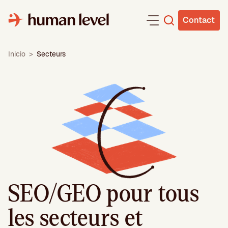
Aller
au
Contact
contenu
Inicio
>
Secteurs
SEO/GEO pour tous
les secteurs et