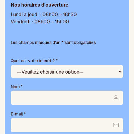
Nos horaires d’ouverture
Lundi à jeudi : 08h00 – 18h30
Vendredi : 08h00 – 15h00
V
e
Les champs marqués d'un * sont obligatoires
u
i
Quel est votre intérêt ? *
l
l
e
z
l
Nom
*
a
i
s
s
E-mail
*
e
r
c