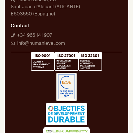
Sant Joan d'Alacant (ALICANTE)
ES03550 (Espagne)
Contact
+34 966 141 907
info@humanlevel.com