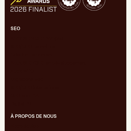
SEO
Audit SEO/GEO complet
SEO/GEO Technique
Création de contenu
Audit SEO/GEO en développement
Audit WPO
Migrations web
SEO/GEO international
GEO pour l’IA
Digital PR
À PROPOS DE NOUS
Notre équipe