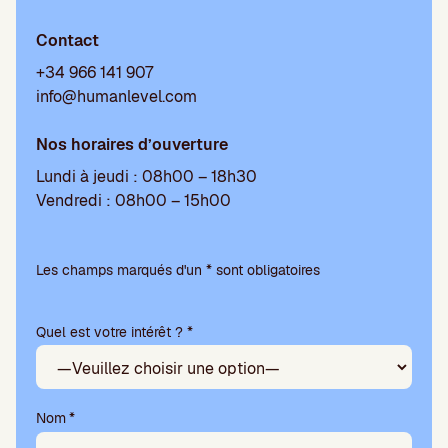
Contact
+34 966 141 907
info@humanlevel.com
Nos horaires d’ouverture
Lundi à jeudi : 08h00 – 18h30
Vendredi : 08h00 – 15h00
V
e
Les champs marqués d'un * sont obligatoires
u
i
Quel est votre intérêt ? *
l
l
e
z
l
Nom
*
a