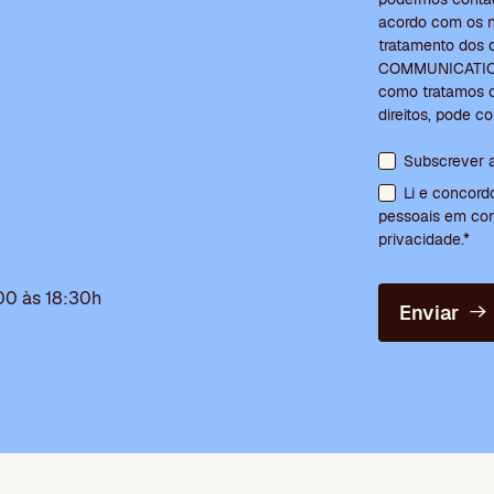
acordo com os n
tratamento dos
COMMUNICATIONS
como tratamos o
direitos, pode c
Aceitação de te
Subscrever a
Li e concor
pessoais em con
privacidade.*
:00 às 18:30h
Enviar