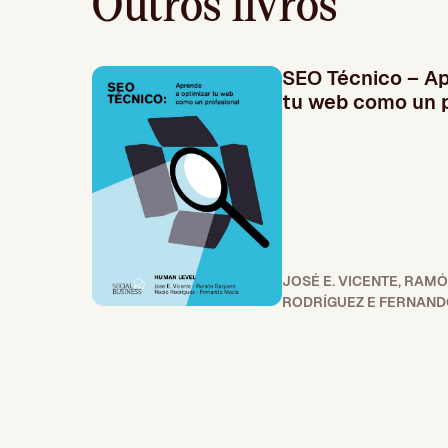
Outros livros
SEO Técnico – Ap
tu web como un p
JOSÉ E. VICENTE, RAM
RODRÍGUEZ E FERNANDO