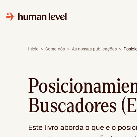
Saltar
para
o
conteúdo
Inicio
>
Sobre nós
>
As nossas publicações
>
Posici
Posicionamien
Buscadores (E
Este livro aborda o que é o pos