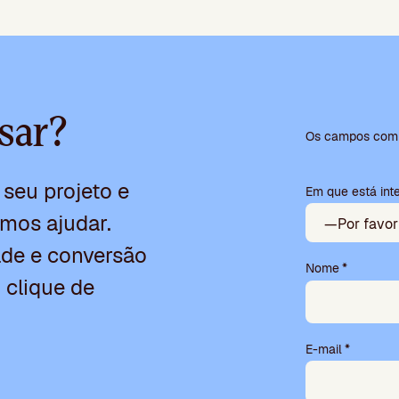
P
sar?
l
Os campos com *
e
a
seu projeto e
Em que está int
s
e
mos ajudar.
l
e
dade e conversão
a
Nome
*
 clique de
v
e
t
h
E-mail
*
i
s
f