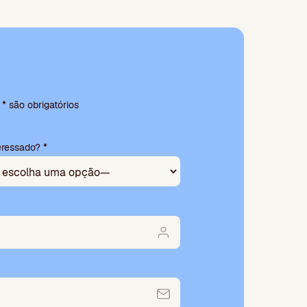
 são obrigatórios
eressado? *