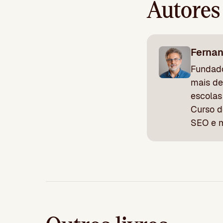
Autores
Ferna
Fundado
mais de
escolas
Curso d
SEO e m