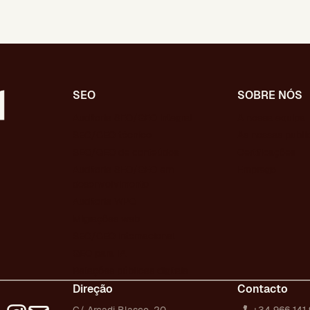
SEO
SOBRE NÓS
Auditoria SEO/GEO integral
A nossa equipa
SEO/GEO técnico
As nossas publ
SEO/GEO de conteúdos
Certificações
Auditoria SEO/GEO em
Emprego
desenvolvimento
Auditoria WPO
Migrações web
SEO/GEO internacional
GEO para IA
Relações públicas digitais
Direção
Contacto
C/ Arcadi Blasco, 20
+34 966 141 