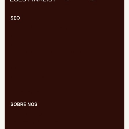
SEO
Auditoria SEO/GEO integral
SEO/GEO técnico
SEO/GEO de conteúdos
Auditoria SEO/GEO em desenvolvimento
Auditoria WPO
Migrações web
SEO/GEO internacional
GEO para IA
Relações públicas digitais
SOBRE NÓS
A nossa equipa
As nossas publicações