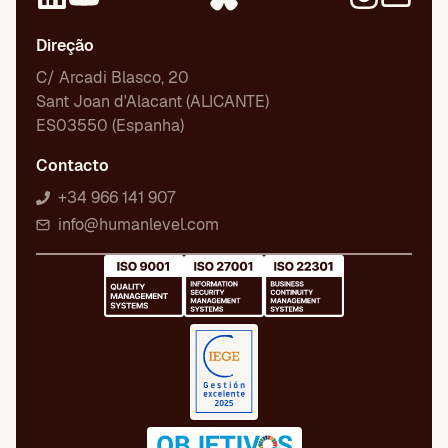
Direção
C/ Arcadi Blasco, 20
Sant Joan d'Alacant (ALICANTE)
ES03550 (Espanha)
Contacto
+34 966 141 907
info@humanlevel.com