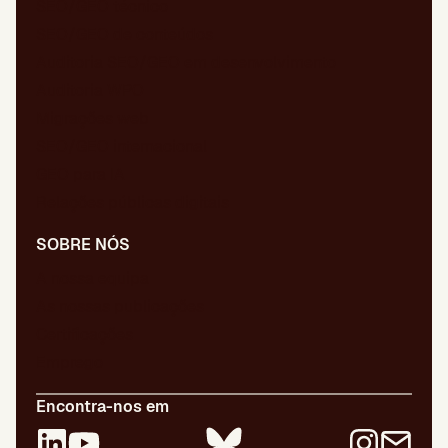
SEO/GEO técnico
SEO/GEO de conteúdos
Auditoria SEO/GEO em desenvolvimento
Auditoria WPO
Migrações web
SEO/GEO internacional
GEO para IA
Relações públicas digitais
SOBRE NÓS
A nossa equipa
As nossas publicações
Certificações
Emprego
Encontra-nos em