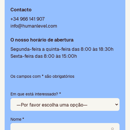
Contacto
+34 966 141 907
info@humanlevel.com
O nosso horário de abertura
Segunda-feira a quinta-feira das 8:00 às 18:30h
Sexta-feira das 8:00 às 15:00h
P
l
Os campos com * são obrigatórios
e
a
Em que está interessado? *
s
e
l
e
a
Nome
*
v