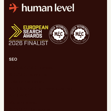
SEO
Audit SEO/GEO complet
SEO/GEO Technique
Création de contenu
Audit SEO/GEO en développement
Audit WPO
Migrations web
SEO/GEO international