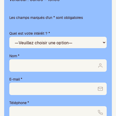
V
e
Les champs marqués d'un * sont obligatoires
u
i
Quel est votre intérêt ? *
l
l
e
z
l
Nom
*
a
i
s
s
E-mail
*
e
r
c
e
Téléphone
*
c
h
a