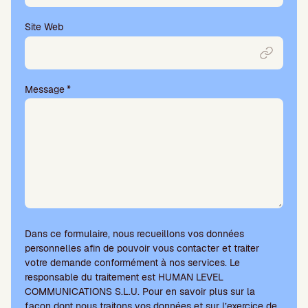
m
p
Site Web
v
i
d
e
Message
*
.
Dans ce formulaire, nous recueillons vos données
personnelles afin de pouvoir vous contacter et traiter
votre demande conformément à nos services. Le
responsable du traitement est HUMAN LEVEL
COMMUNICATIONS S.L.U. Pour en savoir plus sur la
façon dont nous traitons vos données et sur l’exercice de