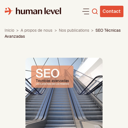
Aller
au
Contact
contenu
Inicio
>
A propos de nous
>
Nos publications
>
SEO Técnicas
Avanzadas