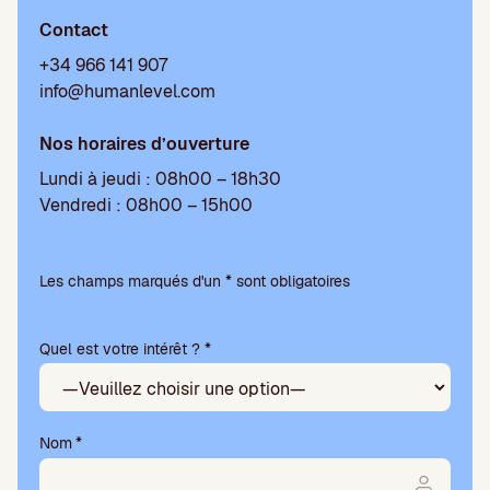
Contact
+34 966 141 907
info@humanlevel.com
Nos horaires d’ouverture
Lundi à jeudi : 08h00 – 18h30
Vendredi : 08h00 – 15h00
V
e
Les champs marqués d'un * sont obligatoires
u
i
Quel est votre intérêt ? *
l
l
e
z
l
Nom
*
a
i