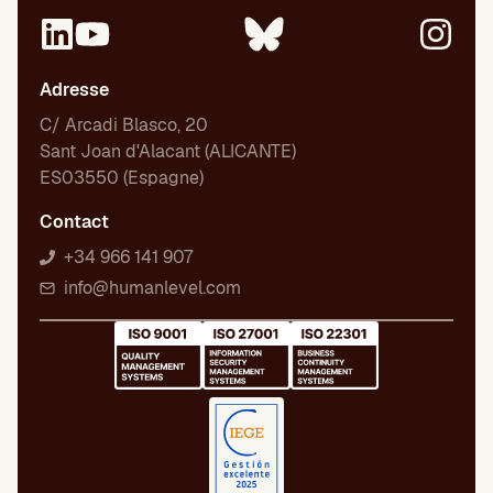
Adresse
C/ Arcadi Blasco, 20
Sant Joan d'Alacant (ALICANTE)
ES03550 (Espagne)
Contact
+34 966 141 907
info@humanlevel.com