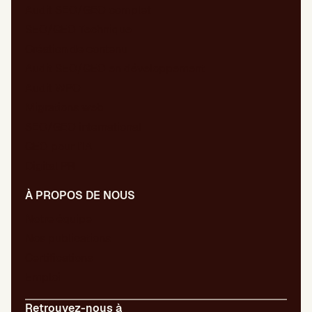
Audit SEO/GEO complet
SEO/GEO Technique
Création de contenu
Audit SEO/GEO en développement
Audit WPO
Migrations web
SEO/GEO international
GEO pour l’IA
Digital PR
À PROPOS DE NOUS
Notre équipe
Nos publications
Certifications
Emploi
Retrouvez-nous à