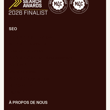
SEO
Audit SEO/GEO complet
SEO/GEO Technique
Création de contenu
Audit SEO/GEO en développement
Audit WPO
Migrations web
SEO/GEO international
GEO pour l’IA
Digital PR
À PROPOS DE NOUS