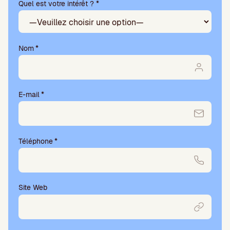
Quel est votre intérêt ? *
l
l
e
z
l
Nom
*
a
i
s
s
E-mail
*
e
r
c
e
Téléphone
*
c
h
a
m
p
Site Web
v
i
d