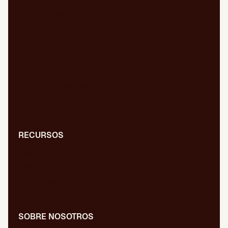
SEO/GEO técnico
SEO/GEO de contenidos
SEO/GEO en desarrollo
Auditoría WPO
Migraciones web
SEO/GEO internacional
GEO para IA
Digital PR
RECURSOS
Blog
Diccionario
Presentaciones
Newsletter
SOBRE NOSOTROS