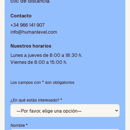
clic de distancia.
Contacto
+34 966 141 907
info@humanlevel.com
Nuestros horarios
Lunes a jueves de 8:00 a 18:30 h.
Viernes de 8:00 a 15:00 h.
P
o
Los campos con * son obligatorios
r
f
¿En qué estás interesado? *
a
v
o
r
,
Nombre
*