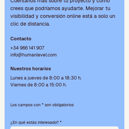
Cuéntanos más sobre tu proyecto y cómo
crees que podríamos ayudarte. Mejorar tu
visibilidad y conversión online está a solo un
clic de distancia.
Contacto
+34 966 141 907
info@humanlevel.com
Nuestros horarios
Lunes a jueves de 8:00 a 18:30 h.
Viernes de 8:00 a 15:00 h.
P
o
Los campos con * son obligatorios
r
f
¿En qué estás interesado? *
a
v