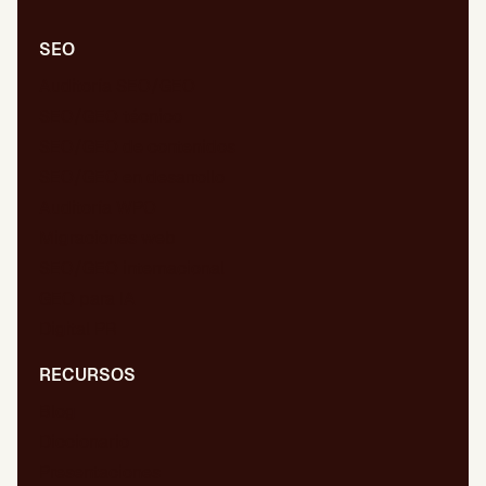
SEO
Auditoría SEO/GEO
SEO/GEO técnico
SEO/GEO de contenidos
SEO/GEO en desarrollo
Auditoría WPO
Migraciones web
SEO/GEO internacional
GEO para IA
Digital PR
RECURSOS
Blog
Diccionario
Presentaciones