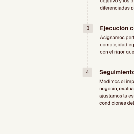
objetivo y los 
diferenciadas 
Ejecución c
3
Asignamos perf
complejidad eq
con el rigor qu
Seguimiento
4
Medimos el imp
negocio, evalua
ajustamos la est
condiciones de