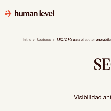
Saltar
al
contenido
Inicio
>
Sectores
>
SEO/GEO para el sector energétic
SE
Visibilidad a