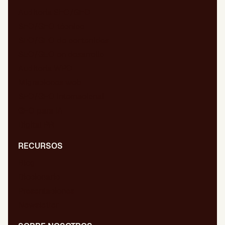
Auditoría SEO/GEO
SEO/GEO técnico
SEO/GEO de contenidos
SEO/GEO en desarrollo
Auditoría WPO
Migraciones web
SEO/GEO internacional
GEO para IA
Digital PR
RECURSOS
Blog
Diccionario
Presentaciones
Newsletter