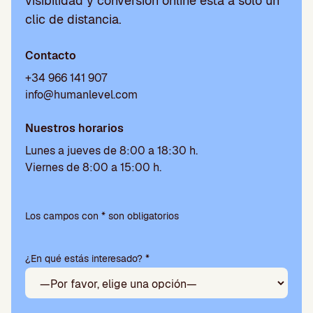
visibilidad y conversión online está a solo un
clic de distancia.
Contacto
+34 966 141 907
info@humanlevel.com
Nuestros horarios
Lunes a jueves de 8:00 a 18:30 h.
Viernes de 8:00 a 15:00 h.
P
o
Los campos con * son obligatorios
r
f
¿En qué estás interesado? *
a
v
o
r