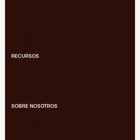
Auditoría WPO
Migraciones web
SEO/GEO internacional
GEO para IA
Digital PR
RECURSOS
Blog
Diccionario
Presentaciones
Newsletter
SOBRE NOSOTROS
Nuestro equipo
Libros publicados
Certificaciones