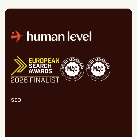
SEO
Auditoría SEO/GEO
SEO/GEO técnico
SEO/GEO de contenidos
SEO/GEO en desarrollo