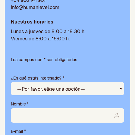
+34 966 141 907
info@humanlevel.com
Nuestros horarios
Lunes a jueves de 8:00 a 18:30 h.
Viernes de 8:00 a 15:00 h.
P
o
Los campos con * son obligatorios
r
f
¿En qué estás interesado? *
a
v
o
r
,
Nombre
*
d
e
j
a
E-mail
*