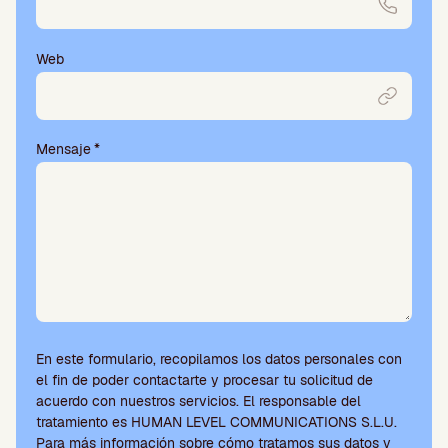
m
p
o
Web
v
a
c
í
Mensaje
*
o
.
En este formulario, recopilamos los datos personales con
el fin de poder contactarte y procesar tu solicitud de
acuerdo con nuestros servicios. El responsable del
tratamiento es HUMAN LEVEL COMMUNICATIONS S.L.U.
Para más información sobre cómo tratamos sus datos y