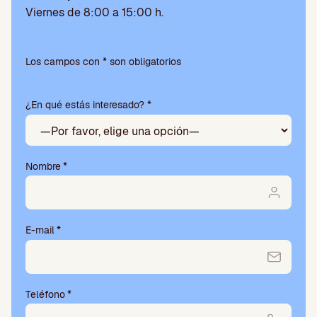
Viernes de 8:00 a 15:00 h.
P
o
Los campos con * son obligatorios
r
f
¿En qué estás interesado? *
a
v
o
r
,
Nombre
*
d
e
j
a
E-mail
*
e
s
t
e
Teléfono
*
c
a