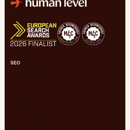
SEO
Auditoría SEO/GEO
SEO/GEO técnico
SEO/GEO de contenidos
SEO/GEO en desarrollo
Auditoría WPO
Migraciones web
SEO/GEO internacional
GEO para IA