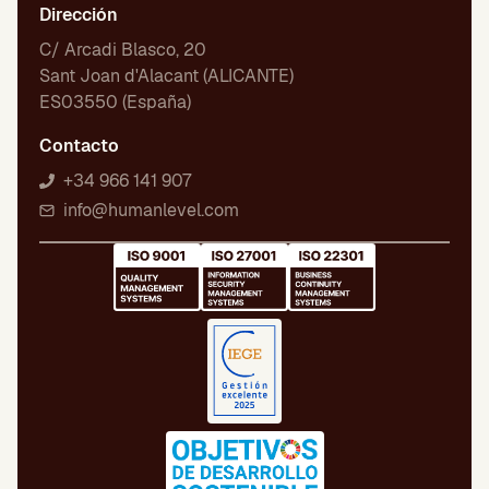
Dirección
C/ Arcadi Blasco, 20
Sant Joan d'Alacant (ALICANTE)
ES03550 (España)
Contacto
+34 966 141 907
info@humanlevel.com