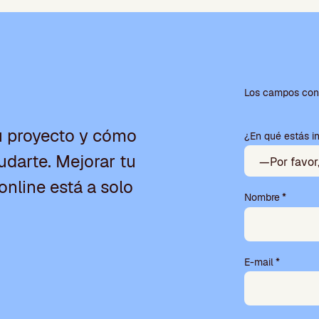
P
o
Los campos con 
r
f
u proyecto y cómo
¿En qué estás i
a
v
darte. Mejorar tu
o
r
online está a solo
,
Nombre
*
d
e
j
a
E-mail
*
e
s
t
e