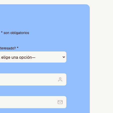
* son obligatorios
nteresado? *