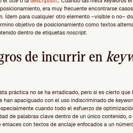
 el
title
o la
description
… Cuando las
meta keywords
er
l posicionamiento, era muy frecuente encontrarse caso
n. Ídem para cualquier otro elemento –visible o no– d
término objetivo de posicionamiento como textos altern
tenido dentro de etiquetas
noscript
.
gros de incurrir en
key
sta práctica no se ha erradicado, pero sí es cierto que 
e han apaciguado con el uso indiscriminado de
keywor
 especialmente cuando todo el esfuerzo de optimizació
ad de palabras clave dentro de un único contenido, o 
 enlaces con textos de anclaje enfocados a un númer