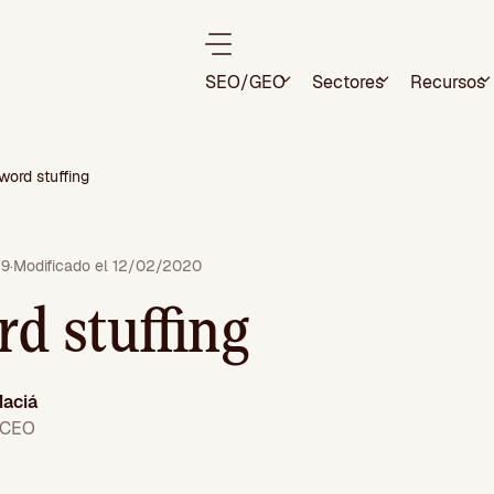
SEO/GEO
Sectores
Recursos
word stuffing
19
·
Modificado el 12/02/2020
d stuffing
aciá
 CEO