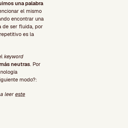
uimos una palabra
mencionar el mismo
ando encontrar una
 de ser fluida, por
epetitivo es la
el
keyword
más neutras
. Por
cnología
siguiente modo?:
 a leer
este