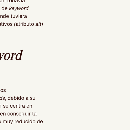
an todavía
s de
keyword
onde tuviera
ativos
(
atributo
alt
)
word
los
ds
, debido a su
n se centra en
en conseguir la
o muy reducido de