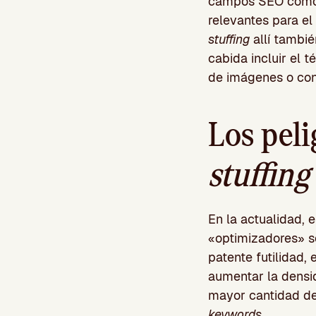
campos SEO como
relevantes para e
stuffing
allí tambié
cabida incluir el 
de imágenes o con
Los peli
stuffing
En la actualidad, e
«optimizadores» s
patente futilidad,
aumentar la densid
mayor cantidad de
keywords
.