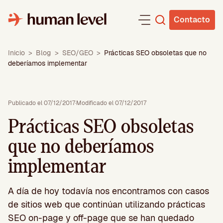
Saltar
al
Contacto
contenido
Inicio
>
Blog
>
SEO/GEO
>
Prácticas SEO obsoletas que no
deberíamos implementar
Publicado el 07/12/2017
·
Modificado el 07/12/2017
Prácticas SEO obsoletas
que no deberíamos
implementar
A día de hoy todavía nos encontramos con casos
de sitios web que continúan utilizando prácticas
SEO on-page y off-page que se han quedado