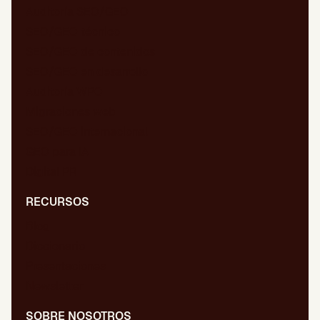
Auditoría SEO/GEO
SEO/GEO técnico
SEO/GEO de contenidos
SEO/GEO en desarrollo
Auditoría WPO
Migraciones web
SEO/GEO internacional
GEO para IA
Digital PR
RECURSOS
Blog
Diccionario
Presentaciones
Newsletter
SOBRE NOSOTROS