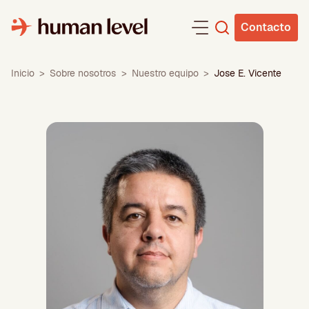
Saltar
al
Contacto
contenido
Inicio
>
Sobre nosotros
>
Nuestro equipo
>
Jose E. Vicente