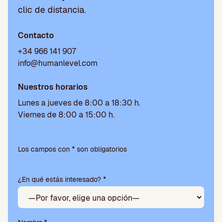
clic de distancia.
Contacto
+34 966 141 907
info@humanlevel.com
Nuestros horarios
Lunes a jueves de 8:00 a 18:30 h.
Viernes de 8:00 a 15:00 h.
P
o
Los campos con * son obligatorios
r
f
¿En qué estás interesado? *
a
v
o
r
,