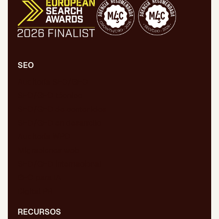
SEO
Auditoría SEO/GEO
SEO/GEO técnico
SEO/GEO de contenidos
SEO/GEO en desarrollo
Auditoría WPO
Migraciones web
SEO/GEO internacional
GEO para IA
Digital PR
RECURSOS