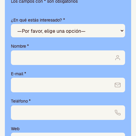
favor,
Los campos con * son obligatorios
deja
este
¿En qué estás interesado? *
campo
vacío.
Nombre
*
E-mail
*
Teléfono
*
Web