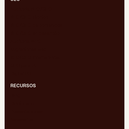
Auditoría SEO/GEO
SEO/GEO técnico
SEO/GEO de contenidos
SEO/GEO en desarrollo
Auditoría WPO
Migraciones web
SEO/GEO internacional
GEO para IA
Digital PR
RECURSOS
Blog
Diccionario
Presentaciones
Newsletter