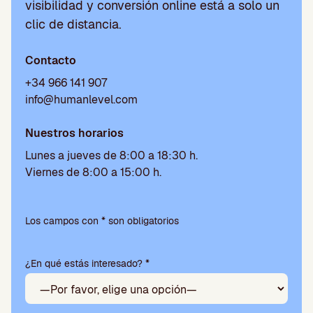
visibilidad y conversión online está a solo un
clic de distancia.
Contacto
+34 966 141 907
info@humanlevel.com
Nuestros horarios
Lunes a jueves de 8:00 a 18:30 h.
Viernes de 8:00 a 15:00 h.
Por
favor,
Los campos con * son obligatorios
deja
este
¿En qué estás interesado? *
campo
vacío.