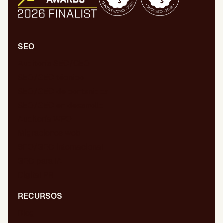
SEO
Auditoría SEO/GEO
SEO/GEO técnico
SEO/GEO de contenidos
SEO/GEO en desarrollo
Auditoría WPO
Migraciones web
SEO/GEO internacional
GEO para IA
Digital PR
RECURSOS
Blog