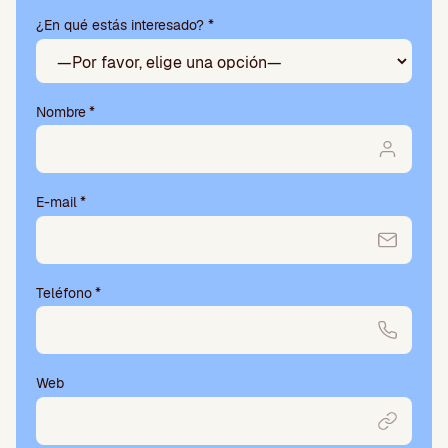
este
¿En qué estás interesado? *
campo
vacío.
Nombre
*
E-mail
*
Teléfono
*
Web