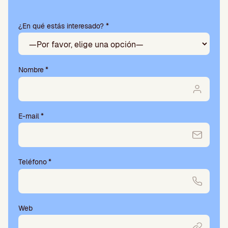
deja
este
¿En qué estás interesado? *
campo
vacío.
Nombre
*
E-mail
*
Teléfono
*
Web