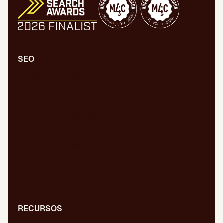
SEO
Auditoría SEO/GEO
SEO/GEO técnico
SEO/GEO de contenidos
SEO/GEO en desarrollo
Auditoría WPO
Migraciones web
SEO/GEO internacional
GEO para IA
Digital PR
RECURSOS