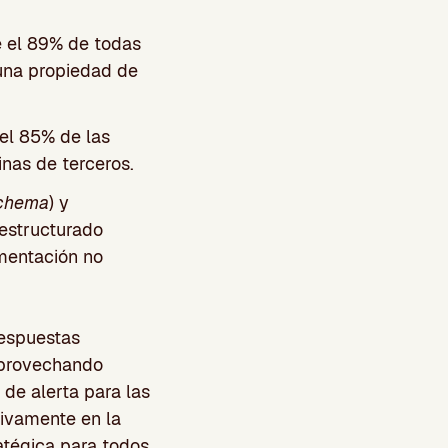
e el 89% de todas
 una propiedad de
el 85% de las
nas de terceros.
chema
) y
 estructurado
ementación no
respuestas
aprovechando
 de alerta para las
sivamente en la
atégica para todos