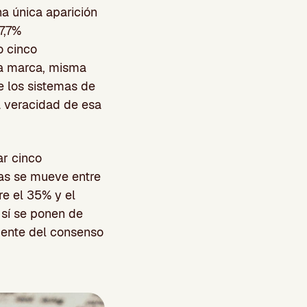
na única aparición
7,7%
o cinco
sma marca, misma
e los sistemas de
a veracidad de esa
ar cinco
las se mueve entre
re el 35% y el
 sí se ponen de
dente del consenso