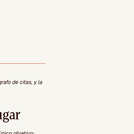
afo de citas, y la
ugar
nico objetivo: