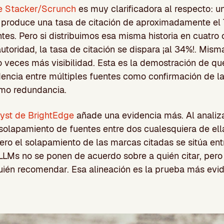
de Stacker/Scrunch
es muy clarificadora al respecto: u
1 produce una tasa de citación de aproximadamente el 
tes. Pero si distribuimos esa misma historia en cuatro 
utoridad, la tasa de citación se dispara ¡al 34%!. Mi
ro veces más visibilidad. Esta es la demostración de qu
idencia entre múltiples fuentes como confirmación de l
omo redundancia.
lyst de BrightEdge
añade una evidencia más. Al analiz
 solapamiento de fuentes entre dos cualesquiera de el
ero el solapamiento de las marcas citadas se sitúa ent
 LLMs no se ponen de acuerdo sobre a quién citar, pero
uién recomendar. Esa alineación es la prueba más evi