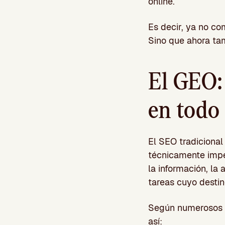
online.
Es decir, ya no co
Sino que ahora ta
El GEO: 
en todo 
El SEO tradicional
técnicamente impe
la información, la
tareas cuyo destin
Según numerosos es
así: