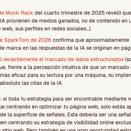
 de Muck Rack
del cuarto trimestre de 2025 reveló qu
e IA provienen de medios ganados, no de contenido en
 web, sus perfiles en redes sociales…)
 de SparkToro de 2026
confirma que aproximadamente 
e marca en las respuestas de la IA se originan en pági
ó recientemente el marcado de datos estructurados
(
s
ue, frente a la percepción intuitiva de que un marcado
 más eficaz para su lectura por una máquina, su impl
absoluto las citas de la IA.
 si toda tu estrategia para ser encontrable mediante 
gue centrando en optimizar tu página web, solo estás 
de la superficie de señales. Esta debería ser una señal
n centrando su estrategia de visibilidad online exclu
 sitio web. Pero también es una gran oportunidad estr