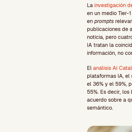
La
investigación 
en un medio Tier-
en
prompts
relevan
publicaciones de a
noticia, pero cuat
IA tratan la coinc
información, no c
El
análisis AI Cata
plataformas IA, el
el 36% y el 59%, p
55%. Es decir, los
acuerdo sobre a q
semántico.