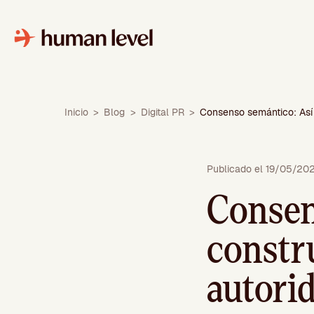
Saltar
al
contenido
Inicio
>
Blog
>
Digital PR
>
Consenso semántico: Así 
Publicado el 19/05/20
Consen
constru
autori