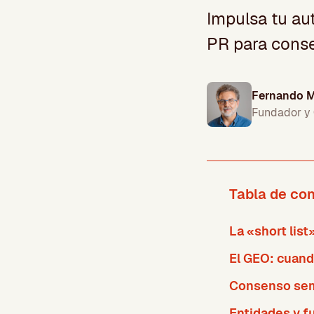
Impulsa tu aut
PR para conse
Fernando M
Fundador y
Tabla de co
La «short list
El GEO: cuando
Consenso semá
Entidades y f