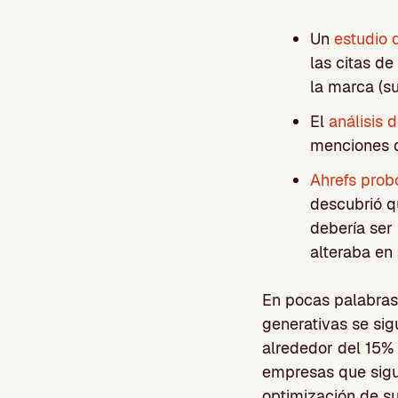
Un
estudio
las citas d
la marca (su
El
análisis
menciones d
Ahrefs prob
descubrió q
debería ser
alteraba en 
En pocas palabras:
generativas se si
alrededor del 15% 
empresas que sigue
optimización de su