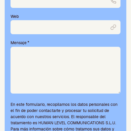
m
p
o
Web
v
a
c
í
Mensaje
*
o
.
En este formulario, recopilamos los datos personales con
el fin de poder contactarte y procesar tu solicitud de
acuerdo con nuestros servicios. El responsable del
tratamiento es HUMAN LEVEL COMMUNICATIONS S.L.U.
Para más información sobre cómo tratamos sus datos y