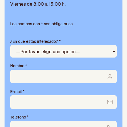
Viernes de 8:00 a 15:00 h.
P
o
Los campos con * son obligatorios
r
f
¿En qué estás interesado? *
a
v
o
r
,
Nombre
*
d
e
j
a
E-mail
*
e
s
t
e
Teléfono
*
c
a