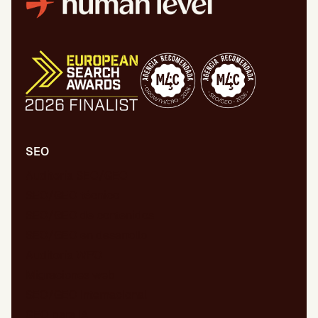
SEO
Auditoría SEO/GEO
SEO/GEO técnico
SEO/GEO de contenidos
SEO/GEO en desarrollo
Auditoría WPO
Migraciones web
SEO/GEO internacional
GEO para IA