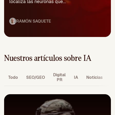
localiza las neuronas que...
RAMÓN SAQUETE
Nuestros artículos sobre IA
Digital
M
Todo
SEO/GEO
IA
Noticias
PR