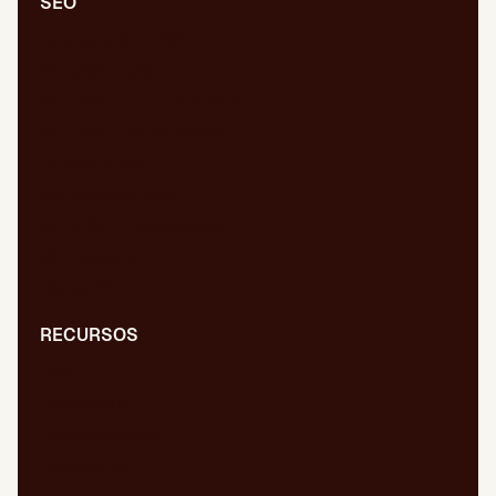
SEO
Auditoría SEO/GEO
SEO/GEO técnico
SEO/GEO de contenidos
SEO/GEO en desarrollo
Auditoría WPO
Migraciones web
SEO/GEO internacional
GEO para IA
Digital PR
RECURSOS
Blog
Diccionario
Presentaciones
Newsletter