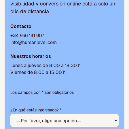
visibilidad y conversión online está a solo un
clic de distancia.
Contacto
+34 966 141 907
info@humanlevel.com
Nuestros horarios
Lunes a jueves de 8:00 a 18:30 h.
Viernes de 8:00 a 15:00 h.
Por
favor,
Los campos con * son obligatorios
deja
este
¿En qué estás interesado? *
campo
vacío.