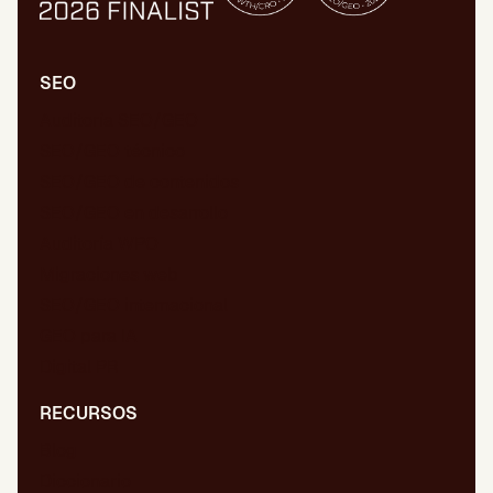
SEO
Auditoría SEO/GEO
SEO/GEO técnico
SEO/GEO de contenidos
SEO/GEO en desarrollo
Auditoría WPO
Migraciones web
SEO/GEO internacional
GEO para IA
Digital PR
RECURSOS
Blog
Diccionario