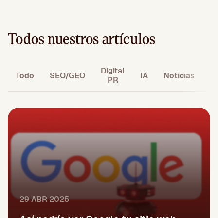
Todos nuestros artículos
Digital
M
Todo
SEO/GEO
IA
Noticias
PR
29 ABR 2025