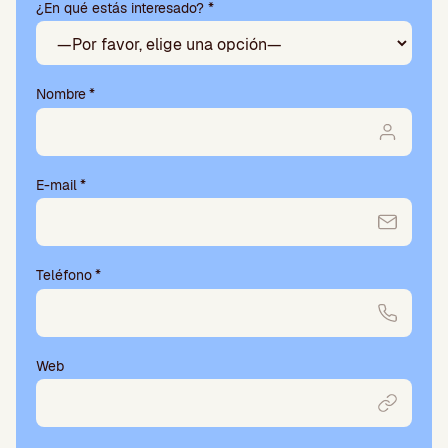
¿En qué estás interesado? *
a
v
o
r
,
Nombre
*
d
e
j
a
E-mail
*
e
s
t
e
Teléfono
*
c
a
m
p
o
Web
v
a
c