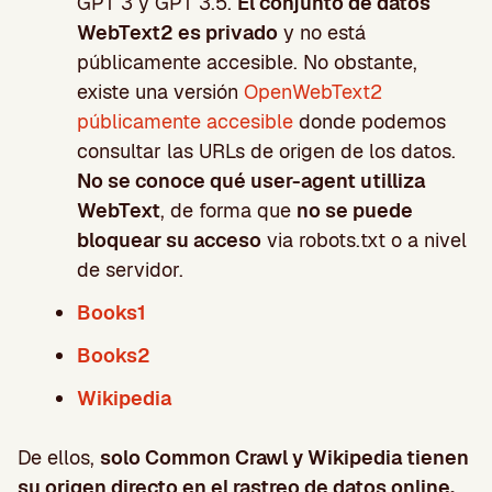
GPT 3 y GPT 3.5.
El conjunto de datos
WebText2 es privado
y no está
públicamente accesible. No obstante,
existe una versión
OpenWebText2
públicamente accesible
donde podemos
consultar las URLs de origen de los datos.
No se conoce qué user-agent utilliza
WebText
, de forma que
no se puede
bloquear su acceso
via robots.txt o a nivel
de servidor.
Books1
Books2
Wikipedia
De ellos,
solo Common Crawl y Wikipedia tienen
su origen directo en el rastreo de datos online.