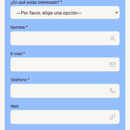
¿En qué estás interesado? *
a
v
o
r
,
Nombre
*
d
e
j
a
E-mail
*
e
s
t
e
Teléfono
*
c
a
m
p
o
Web
v
a
c