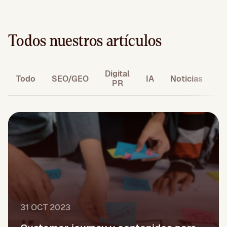
Todos nuestros artículos
Digital
M
Todo
SEO/GEO
IA
Noticias
PR
31 OCT 2023