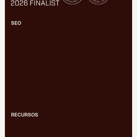
SEO
Auditoría SEO/GEO
SEO/GEO técnico
SEO/GEO de contenidos
SEO/GEO en desarrollo
Auditoría WPO
Migraciones web
SEO/GEO internacional
GEO para IA
Digital PR
RECURSOS
Blog
Diccionario