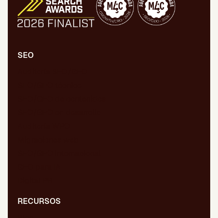
SEO
Auditoría SEO/GEO
SEO/GEO técnico
SEO/GEO de contenidos
SEO/GEO en desarrollo
Auditoría WPO
Migraciones web
SEO/GEO internacional
GEO para IA
Digital PR
RECURSOS
Blog