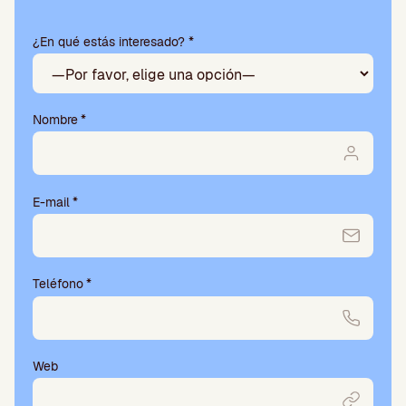
deja
este
¿En qué estás interesado? *
campo
vacío.
Nombre
*
E-mail
*
Teléfono
*
Web