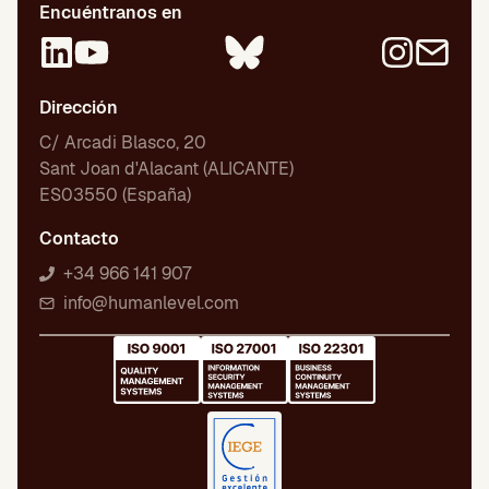
Encuéntranos en
Dirección
C/ Arcadi Blasco, 20
Sant Joan d'Alacant (ALICANTE)
ES03550 (España)
Contacto
+34 966 141 907
info@humanlevel.com