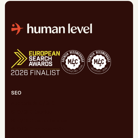
SEO
Auditoría SEO/GEO
SEO/GEO técnico
SEO/GEO de contenidos
SEO/GEO en desarrollo
Auditoría WPO