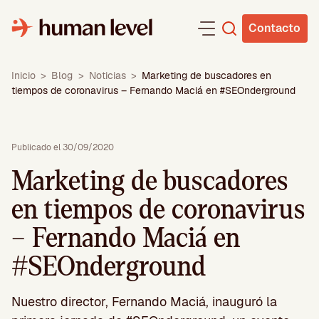
Saltar
al
Contacto
contenido
Inicio
>
Blog
>
Noticias
>
Marketing de buscadores en
tiempos de coronavirus – Fernando Maciá en #SEOnderground
Publicado el 30/09/2020
Marketing de buscadores
en tiempos de coronavirus
– Fernando Maciá en
#SEOnderground
Nuestro director, Fernando Maciá, inauguró la