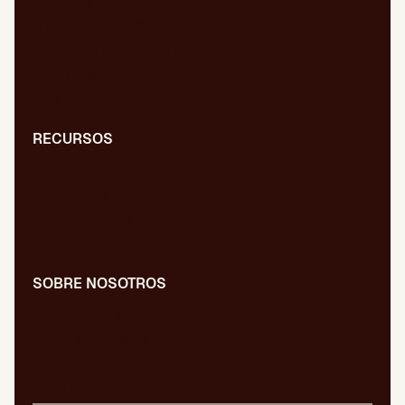
Migraciones web
SEO/GEO internacional
GEO para IA
Digital PR
RECURSOS
Blog
Diccionario
Presentaciones
Newsletter
SOBRE NOSOTROS
Nuestro equipo
Libros publicados
Certificaciones
Empleo