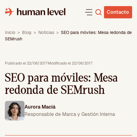
Saltar
al
Contacto
contenido
Inicio
>
Blog
>
Noticias
>
SEO para móviles: Mesa redonda de
SEMrush
Publicado el 22/06/2017
·
Modificado el 22/06/2017
SEO para móviles: Mesa
redonda de SEMrush
Aurora Maciá
Responsable de Marca y Gestión Interna