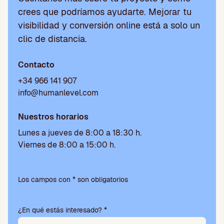
crees que podríamos ayudarte. Mejorar tu
visibilidad y conversión online está a solo un
clic de distancia.
Contacto
+34 966 141 907
info@humanlevel.com
Nuestros horarios
Lunes a jueves de 8:00 a 18:30 h.
Viernes de 8:00 a 15:00 h.
Por
favor,
Los campos con * son obligatorios
deja
este
¿En qué estás interesado? *
campo
vacío.