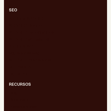
SEO
Auditoría SEO/GEO
SEO/GEO técnico
SEO/GEO de contenidos
SEO/GEO en desarrollo
Auditoría WPO
Migraciones web
SEO/GEO internacional
GEO para IA
Digital PR
RECURSOS
Blog
Diccionario
Presentaciones