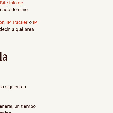
Site Info de
nado dominio.
on
,
IP Tracker
o
IP
decir, a qué área
la
os siguientes
general, un tiempo