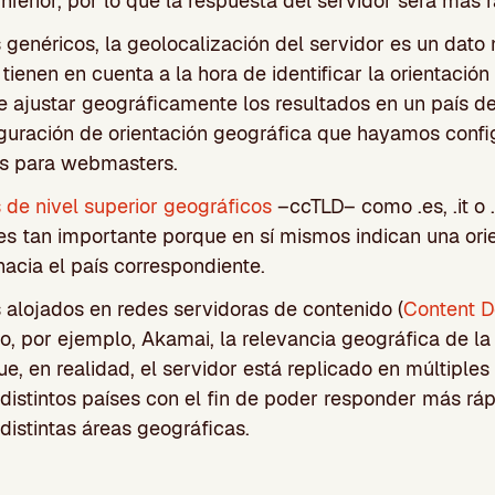
inferior, por lo que la respuesta del servidor será más 
 genéricos, la geolocalización del servidor es un dato
ienen en cuenta a la hora de identificar la orientación
e ajustar geográficamente los resultados en un país d
iguración de orientación geográfica que hayamos confi
s para webmasters.
 de nivel superior geográficos
–ccTLD– como .es, .it o .f
es tan importante porque en sí mismos indican una ori
hacia el país correspondiente.
 alojados en redes servidoras de contenido (
Content D
o, por ejemplo, Akamai, la relevancia geográfica de la 
e, en realidad, el servidor está replicado en múltiples
 distintos países con el fin de poder responder más rá
distintas áreas geográficas.