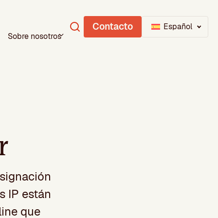
Contacto
Español
Sobre nosotros
r
asignación
s IP están
line que