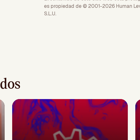
es propiedad de © 2001-2026 Human Le
S.L.U.
ados