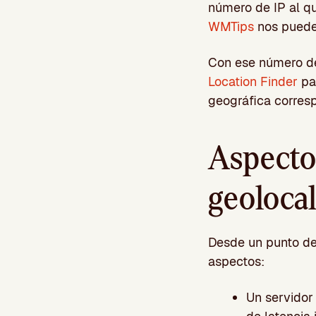
número de IP al q
WMTips
nos pueden
Con ese número de
Location Finder
par
geográfica corres
Aspecto
geolocal
Desde un punto de 
aspectos:
Un servidor