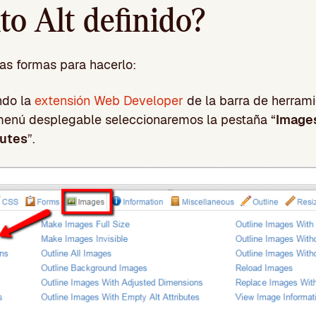
uto Alt definido?
las formas para hacerlo:
ando la
extensión Web Developer
de la barra de herrami
menú desplegable seleccionaremos la pestaña “
Image
butes
”.