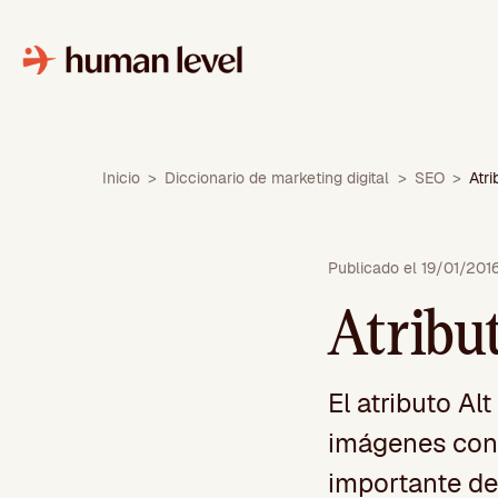
Saltar
al
contenido
Inicio
>
Diccionario de marketing digital
>
SEO
>
Atri
Publicado el 19/01/201
Atribu
El atributo Al
imágenes con 
importante def