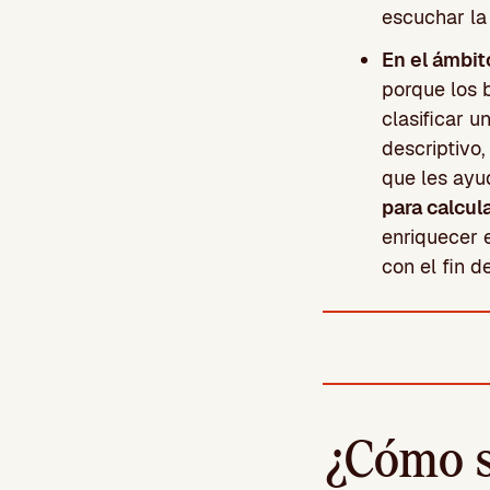
escuchar la
En el ámbi
porque los 
clasificar 
descriptivo
que les ayu
para calcula
enriquecer e
con el fin 
¿Cómo s