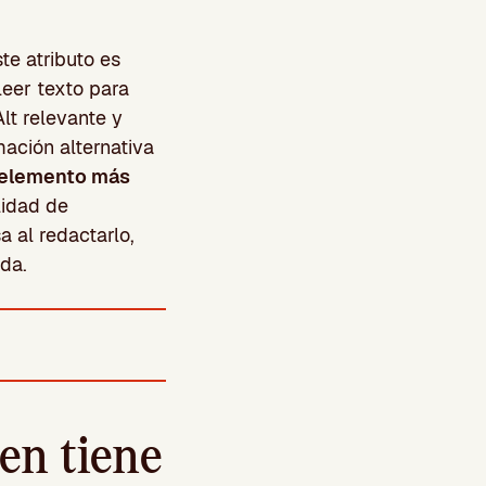
te atributo es
eer texto para
lt relevante y
ación alternativa
n elemento más
lidad de
a al redactarlo,
eda.
en tiene