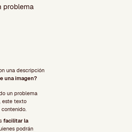
n problema
con una descripción
 de una imagen?
ido un problema
, este texto
 contenido.
es
facilitar la
quienes podrán