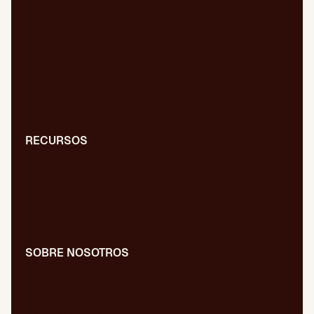
SEO/GEO en desarrollo
Auditoría WPO
Migraciones web
SEO/GEO internacional
GEO para IA
Digital PR
RECURSOS
Blog
Diccionario
Presentaciones
Newsletter
SOBRE NOSOTROS
Nuestro equipo
Libros publicados