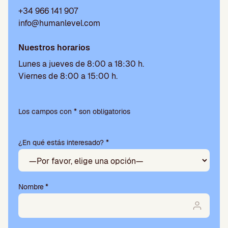
+34 966 141 907
info@humanlevel.com
Nuestros horarios
Lunes a jueves de 8:00 a 18:30 h.
Viernes de 8:00 a 15:00 h.
Por
favor,
Los campos con * son obligatorios
deja
este
¿En qué estás interesado? *
campo
vacío.
Nombre
*