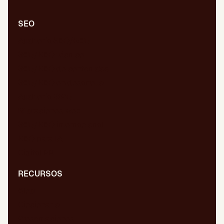
SEO
Auditoría SEO/GEO
SEO/GEO técnico
SEO/GEO de contenidos
SEO/GEO en desarrollo
Auditoría WPO
Migraciones web
SEO/GEO internacional
GEO para IA
Digital PR
RECURSOS
Blog
Diccionario
Presentaciones