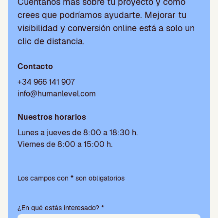
Cuéntanos más sobre tu proyecto y cómo
crees que podríamos ayudarte. Mejorar tu
visibilidad y conversión online está a solo un
clic de distancia.
Contacto
+34 966 141 907
info@humanlevel.com
Nuestros horarios
Lunes a jueves de 8:00 a 18:30 h.
Viernes de 8:00 a 15:00 h.
Por
favor,
Los campos con * son obligatorios
deja
este
¿En qué estás interesado? *
campo