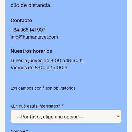
clic de distancia.
Contacto
+34 966 141 907
info@humanlevel.com
Nuestros horarios
Lunes a jueves de 8:00 a 18:30 h.
Viernes de 8:00 a 15:00 h.
P
o
Los campos con * son obligatorios
r
f
¿En qué estás interesado? *
a
v
o
r
,
Nombre
*