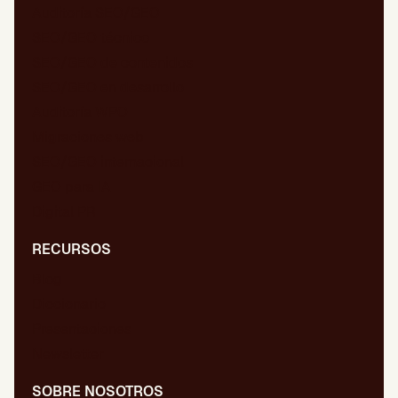
Auditoría SEO/GEO
SEO/GEO técnico
SEO/GEO de contenidos
SEO/GEO en desarrollo
Auditoría WPO
Migraciones web
SEO/GEO internacional
GEO para IA
Digital PR
RECURSOS
Blog
Diccionario
Presentaciones
Newsletter
SOBRE NOSOTROS