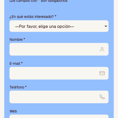
favor,
Los campos con * son obligatorios
deja
este
¿En qué estás interesado? *
campo
vacío.
Nombre
*
E-mail
*
Teléfono
*
Web