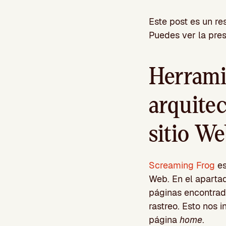
Este post es un r
Puedes ver la pres
Herramie
arquitec
sitio W
Screaming Frog
es
Web. En el aparta
páginas encontradas
rastreo. Esto nos 
página
home
.