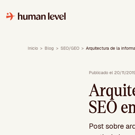
Saltar
al
contenido
Inicio
>
Blog
>
SEO/GEO
>
Arquitectura de la info
Publicado el 20/11/201
Arquit
SEO e
Post sobre ar