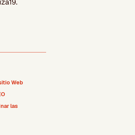
iza19.
sitio Web
EO
nar las