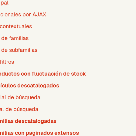
ipal
icionales por AJAX
contextuales
 de familias
 de subfamilias
iltros
oductos con fluctuación de stock
tículos descatalogados
ial de búsqueda
ial de búsqueda
milias descatalogadas
milias con paginados extensos