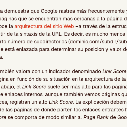
ia demuestra que Google rastrea más frecuentemente
páginas que se encuentran más cercanas a la página de
oce la
arquitectura del sitio Web
–a través de la estru
rtir de la sintaxis de la URL. Es decir, es mucho menos
rto número de subdirectorios (dominio.com/subdir/subd
e está enlazada para determinar su posición y valor d
a.
ambién valora con un indicador denominado
Link Score
gina en función de su situación en la arquitectura de la
 abajo, el
Link Score
suele ser más alto para las págin
e enlaces internos, aunque también vemos páginas qu
ces, registran un alto
Link Score
. La explicación debem
de las páginas de donde parten los enlaces entrantes ha
ore
se comporta de modo similar al
Page Rank
de Goo